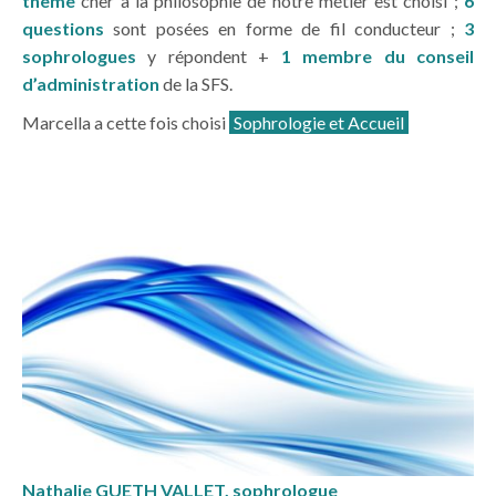
thème
cher à la philosophie de notre métier est choisi ;
6
questions
sont posées en forme de fil conducteur ;
3
sophrologues
y répondent +
1 membre du conseil
d’administration
de la SFS.
Marcella a cette fois choisi
Sophrologie et Accueil
Nathalie GUETH VALLET, sophrologue