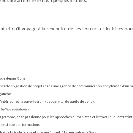
et faire arrêter le temps, quelques instants.
nt et qu’il voyage à la rencontre de ses lecteurs et lectrices pou
ique depuis 8 ans.
onsable en gestion de projets dans une agence de communication et diplômée d’un ma
 gauche.
ntérieur et l’a ouverte à un « besoin vital de quête de sens ».
 belles révélations
».
éagramme, et se passionne pour les approches humanistes et le travail sur l’enfant int
s ainsi que des formations.
re de la Sophrologie et chemin faisant, à la rencontre de Soi ».