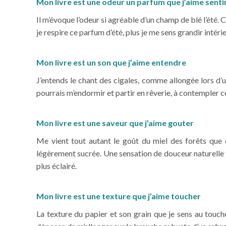
Mon livre est une odeur un parfum que j’aime senti
Il m’évoque l’odeur si agréable d’un champ de blé l’été. 
je respire ce parfum d’été, plus je me sens grandir intér
Mon livre est un son que j’aime entendre
J’entends le chant des cigales, comme allongée lors d’un
pourrais m’endormir et partir en rêverie, à contempler ce 
Mon livre est une saveur que j’aime gouter
Me vient tout autant le goût du miel des forêts que 
légèrement sucrée. Une sensation de douceur naturelle v
plus éclairé.
Mon livre est une texture que j’aime toucher
La texture du papier et son grain que je sens au touc