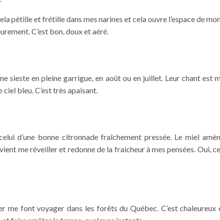
r
Cela pétille et frétille dans mes narines et cela ouvre l’espace de 
ieurement. C’est bon, doux et aéré.
e sieste en pleine garrigue, en août ou en juillet. Leur chant est
ciel bleu. C’est très apaisant.
celui d’une bonne citronnade fraîchement pressée. Le miel amène
ient me réveiller et redonne de la fraicheur à mes pensées. Oui, 
her me font voyager dans les forêts du Québec. C’est chaleureux 