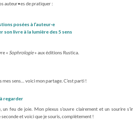
os auteur•es de pratiquer :
stions posées à l’auteur·e
er son livre à la lumière des 5 sens
vre «
Sophrologie
» aux éditions Rustica.
ers mes sens… voici mon partage. C’est parti !
 à regarder
e, un feu de joie. Mon plexus s’ouvre clairement et un sourire s’
e seconde et voici que je souris, complètement !