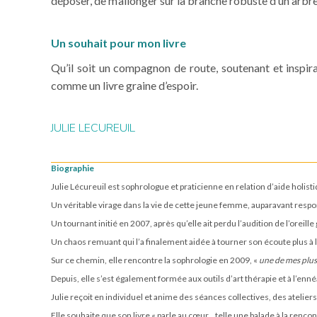
déposer, de m’allonger sur la branche robuste d’un arbre 
Un souhait pour mon livre
Qu’il soit un compagnon de route, soutenant et inspira
comme un livre graine d’espoir.
JULIE LECUREUIL
Biographie
Julie Lécureuil est sophrologue et praticienne en relation d’aide holist
Un véritable virage dans la vie de cette jeune femme, auparavant resp
Un tournant initié en 2007, après qu’elle ait perdu l’audition de l’oreille
Un chaos remuant qui l’a finalement aidée à tourner son écoute plus à l’i
Sur ce chemin, elle rencontre la sophrologie en 2009, «
une de mes plus
Depuis, elle s’est également formée aux outils d’art thérapie et à l’enn
Julie reçoit en individuel et anime des séances collectives, des atelier
Elle souhaite que son livre « parle au cœur…telle une balade à la rencont