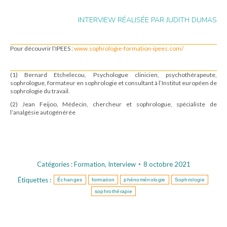
INTERVIEW RÉALISÉE PAR JUDITH DUMAS
Pour découvrir l’IPEES :
www.sophrologie-formation-ipees.com/
(1) Bernard Etchelecou, Psychologue clinicien, psychothérapeute,
sophrologue, formateur en sophrologie et consultant à l’Institut européen de
sophrologie du travail.
(2) Jean Feijoo, Médecin, chercheur et sophrologue, spécialiste de
l’analgésie autogénérée
Catégories :
Formation
,
Interview
8 octobre 2021
Étiquettes :
Échanges
formation
phénoménologie
Sophrologie
sophrothérapie